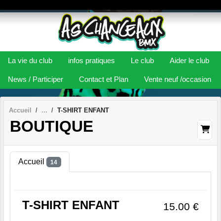
Panneau de gestion des cookies
La vie du club
infos pratiques
Le club
Aider le club
News / Participer
Contact et Plan
Vente neuf /occasion
Accueil
T-SHIRT ENFANT
BOUTIQUE
Accueil
14
T-SHIRT ENFANT
15.00
€