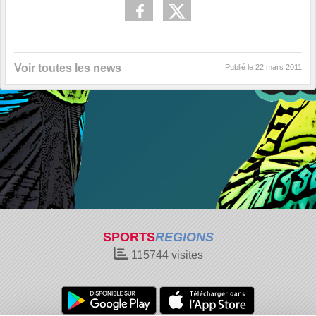
Voir toutes les news
Publié le
22 mars 2011
SPORTS
REGIONS
115744
visites