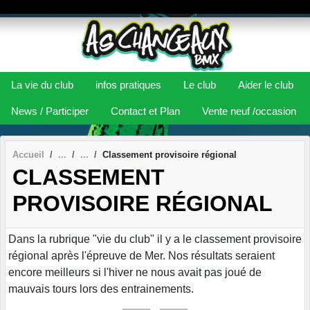
Panneau de gestion des cookies
La vie du club
infos pratiques
Le club
Aider le club
News / Participer
Contact et Plan
Vente neuf /occasion
Accueil
Classement provisoire régional
CLASSEMENT
PROVISOIRE RÉGIONAL
Dans la rubrique "vie du club" il y a le classement provisoire
régional après l'épreuve de Mer. Nos résultats seraient
encore meilleurs si l'hiver ne nous avait pas joué de
mauvais tours lors des entrainements.